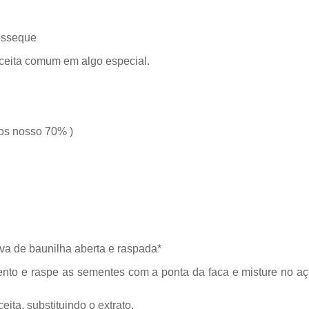
resseque
eita comum em algo especial.
mos nosso 70% )
ava de baunilha aberta e raspada*
ento e raspe as sementes com a ponta da faca e misture no aç
ta, substituindo o extrato.