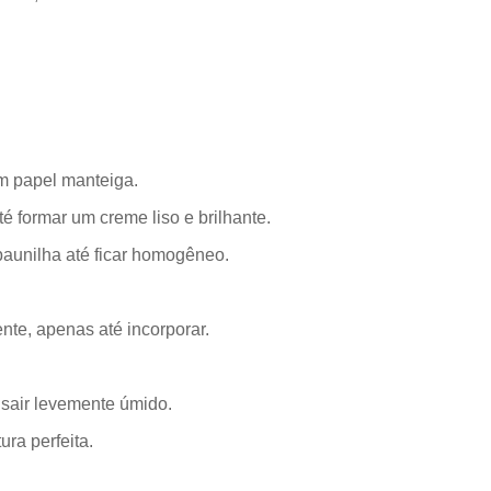
m papel manteiga.
té formar um creme liso e brilhante.
baunilha até ficar homogêneo.
nte, apenas até incorporar.
 sair levemente úmido.
ura perfeita.