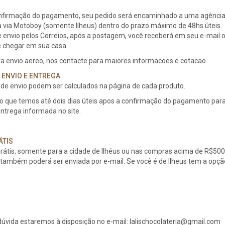
nfirmação do pagamento, seu pedido será encaminhado a uma agência do
 via Motoboy (somente Ilheus) dentro do prazo máximo de 48hs úteis.
 envio pelos Correios, após a postagem, você receberá em seu e-mail 
é chegar em sua casa.
a envio aereo, nos contacte para maiores informacoes e cotacao .
 ENVIO E ENTREGA
 de envio podem ser calculados na página de cada produto.
que temos até dois dias úteis apos a confirmação do pagamento para 
ntrega informada no site.
ÁTIS
 grátis, somente para a cidade de Ilhéus ou nas compras acima de R$
e também poderá ser enviada por e-mail. Se você é de Ilheus tem a opçã
úvida estaremos à disposição no e-mail: lalischocolateria@gmail.com