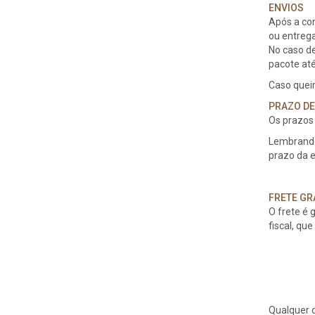
ENVIOS
Após a co
ou entrega
No caso de
pacote at
Caso queir
PRAZO DE
Os prazos
Lembrando 
prazo da e
FRETE GR
O frete é
fiscal, qu
Qualquer d