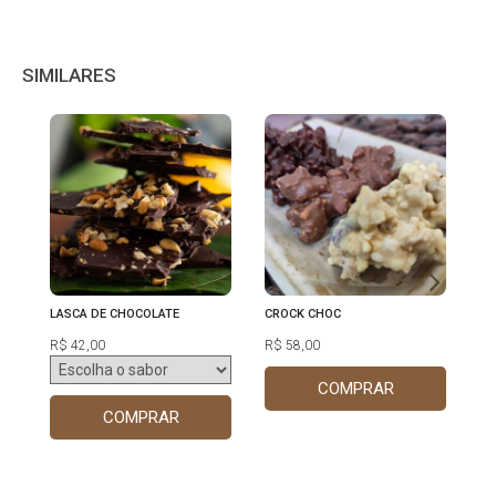
SIMILARES
LASCA DE CHOCOLATE
CROCK CHOC
CO
CH
R$ 42,00
R$ 58,00
R$
COMPRAR
COMPRAR